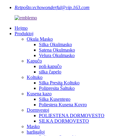
Retpoŝto:
echowonderful@vip.163.com
Hejmo
Produktoj
Okula Masko
Silka Okulmasko
Satena Okulmasko
Velura Okulmasko
Kapuĉo
poli-kapuĉo
silka ĉapelo
Koltuko
Silka Presita Koltuko
Polipresita Ŝaltuko
Kusena kazo
Silka Kusentego
Poliestera Kusena Kovro
Dormvestoj
POLIESTENA DORMOVESTO
SILKA DORMOVESTO
Masko
harligaĵoj