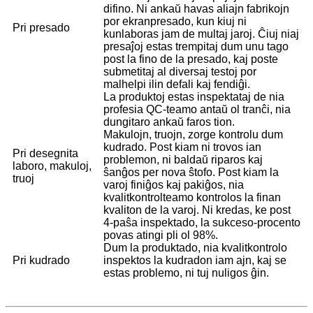
difino. Ni ankaŭ havas aliajn fabrikojn
por ekranpresado, kun kiuj ni
Pri presado
kunlaboras jam de multaj jaroj. Ĉiuj niaj
presaĵoj estas trempitaj dum unu tago
post la fino de la presado, kaj poste
submetitaj al diversaj testoj por
malhelpi ilin defali kaj fendiĝi.
La produktoj estas inspektataj de nia
profesia QC-teamo antaŭ ol tranĉi, nia
dungitaro ankaŭ faros tion.
Makulojn, truojn, zorge kontrolu dum
kudrado. Post kiam ni trovos ian
Pri desegnita
problemon, ni baldaŭ riparos kaj
laboro, makuloj,
ŝanĝos per nova ŝtofo. Post kiam la
truoj
varoj finiĝos kaj pakiĝos, nia
kvalitkontrolteamo kontrolos la finan
kvaliton de la varoj. Ni kredas, ke post
4-paŝa inspektado, la sukceso-procento
povas atingi pli ol 98%.
Dum la produktado, nia kvalitkontrolo
Pri kudrado
inspektos la kudradon iam ajn, kaj se
estas problemo, ni tuj nuligos ĝin.