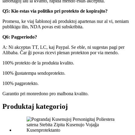
labortagoj laŭ la kvanto, rapida mendo estas akceptita.
Q5: Kio estas via politiko pri protekto de kopirajto?
Promesu, ke viaj ŝablonoj aŭ produktoj apartenas nur al vi, neniam
publikigu ilin, NDA povas esti subskribita.
Q6: Pagperiodo?
A: Ni akceptas TT, LC, kaj Paypal. Se eble, ni sugestas pagi per
Alibaba. Ĉar ĝi povas ricevi plenan protekton por via mendo.
100% protekto de la produkta kvalito.
100% ĝustatempa sendoprotekto.
100% pagprotekto.
Garantio pri monredono pro malbona kvalito.
Produktaj kategorioj