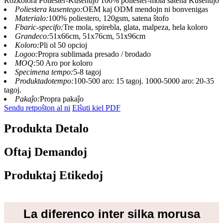
Rozkolora Poliester-Kusenujo 100% poliester-mola satena Kusenujo
Poliestera kusentego:
OEM kaj ODM mendojn ni bonvenigas
Materialo:
100% poliestero, 120gsm, satena ŝtofo
Fbaric-specifo:
Tre mola, spirebla, glata, malpeza, hela koloro
Grandeco:
51x66cm, 51x76cm, 51x96cm
Koloro:
Pli ol 50 opcioj
Logoo:
Propra sublimada presado / brodado
MOQ:
50 Aro por koloro
Specimena tempo:
5-8 tagoj
Produktadotempo:
100-500 aro: 15 tagoj. 1000-5000 aro: 20-35
tagoj.
Pakaĵo:
Propra pakaĵo
Sendu retpoŝton al ni
Elŝuti kiel PDF
Produkta Detalo
Oftaj Demandoj
Produktaj Etikedoj
La diferenco inter silka morusa