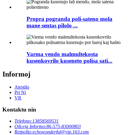
Propra pogranda poli-sateno mola
mane sentas pilolo ...
Varma vendo malmultekosta
kusenkovrilo kuseneto polisa sati...
Informoj
Atestilo
Pri Ni
VR
Kontaktu nin
Telefono:
13858569531
Oficeja Informo:
86-575-83000803
Retpoŝto:
echowonderful@vip.163.com