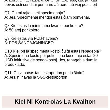
A: EMS, DHL, FEDEX, UPS, SF Express, ktp. (ankaŭ
povas esti senditaj per maro aŭ aero laŭ viaj postuloj)
Q7. Ĉu mi rajtas peti specimenojn?
A: Jes. Specimenaj mendoj estas ĉiam bonvenaj.
Q8 Kio estas la minimuma kvanto por koloro?
A: 50 aroj por koloro
Q9 Kie estas via FOB-haveno?
A: FOB ŜANĜAJO/NINGBO
Q10 Kiel pri la specimena kosto, ĉu ĝi estas repagebla?
A: Specimena kosto por polietilena kusenujo estas 30
USD inkluzive de sendokostoj. Jes, repagebla dum la
produktado.
Q11: Ĉu vi havas ian testraporton por la ŝtofo?
A: Jes, ni havas la SGS-testraporton
Kiel Ni Kontrolas La Kvaliton