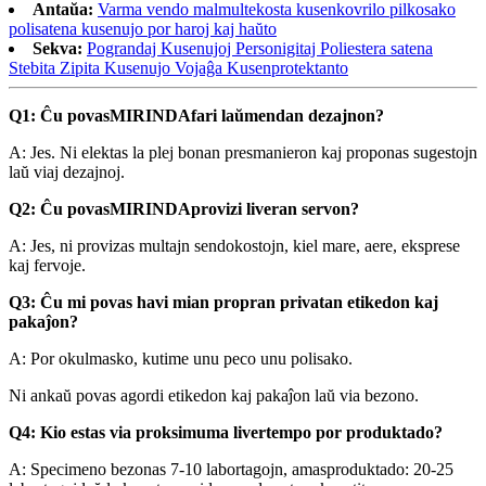
Antaŭa:
Varma vendo malmultekosta kusenkovrilo pilkosako
polisatena kusenujo por haroj kaj haŭto
Sekva:
Pograndaj Kusenujoj Personigitaj Poliestera satena
Stebita Zipita Kusenujo Vojaĝa Kusenprotektanto
Q1: Ĉu povas
MIRINDA
fari laŭmendan dezajnon?
A: Jes. Ni elektas la plej bonan presmanieron kaj proponas sugestojn
laŭ viaj dezajnoj.
Q2: Ĉu povas
MIRINDA
provizi liveran servon?
A: Jes, ni provizas multajn sendokostojn, kiel mare, aere, eksprese
kaj fervoje.
Q3: Ĉu mi povas havi mian propran privatan etikedon kaj
pakaĵon?
A: Por okulmasko, kutime unu peco unu polisako.
Ni ankaŭ povas agordi etikedon kaj pakaĵon laŭ via bezono.
Q4: Kio estas via proksimuma livertempo por produktado?
A: Specimeno bezonas 7-10 labortagojn, amasproduktado: 20-25