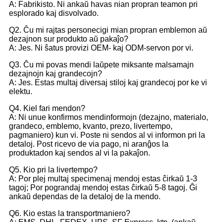
A: Fabrikisto. Ni ankaŭ havas nian propran teamon pri
esplorado kaj disvolvado.
Q2. Ĉu mi rajtas personecigi mian propran emblemon aŭ
dezajnon sur produkto aŭ pakaĵo?
A: Jes. Ni ŝatus provizi OEM- kaj ODM-servon por vi.
Q3. Ĉu mi povas mendi laŭpete miksante malsamajn
dezajnojn kaj grandecojn?
A: Jes. Estas multaj diversaj stiloj kaj grandecoj por ke vi
elektu.
Q4. Kiel fari mendon?
A: Ni unue konfirmos mendinformojn (dezajno, materialo,
grandeco, emblemo, kvanto, prezo, livertempo,
pagmaniero) kun vi. Poste ni sendos al vi informon pri la
detaloj. Post ricevo de via pago, ni aranĝos la
produktadon kaj sendos al vi la pakaĵon.
Q5. Kio pri la livertempo?
A: Por plej multaj specimenaj mendoj estas ĉirkaŭ 1-3
tagoj; Por pograndaj mendoj estas ĉirkaŭ 5-8 tagoj. Ĝi
ankaŭ dependas de la detaloj de la mendo.
Q6. Kio estas la transportmaniero?