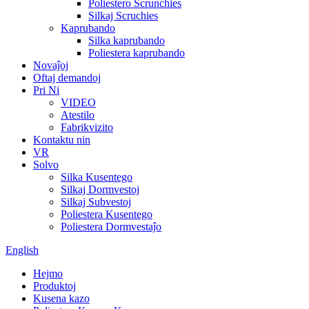
Poliestero Scrunchies
Silkaj Scruchies
Kaprubando
Silka kaprubando
Poliestera kaprubando
Novaĵoj
Oftaj demandoj
Pri Ni
VIDEO
Atestilo
Fabrikvizito
Kontaktu nin
VR
Solvo
Silka Kusentego
Silkaj Dormvestoj
Silkaj Subvestoj
Poliestera Kusentego
Poliestera Dormvestaĵo
English
Hejmo
Produktoj
Kusena kazo