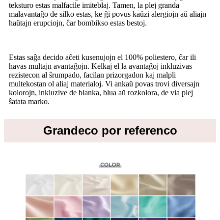
teksturo estas malfacile imiteblaj. Tamen, la plej granda
malavantaĝo de silko estas, ke ĝi povus kaŭzi alergiojn aŭ aliajn
haŭtajn erupciojn, ĉar bombikso estas bestoj.
Estas saĝa decido aĉeti kusenujojn el 100% poliestero, ĉar ili
havas multajn avantaĝojn. Kelkaj el la avantaĝoj inkluzivas
rezistecon al ŝrumpado, facilan prizorgadon kaj malpli
multekostan ol aliaj materialoj. Vi ankaŭ povas trovi diversajn
kolorojn, inkluzive de blanka, blua aŭ rozkolora, de via plej
ŝatata marko.
Grandeco por referenco