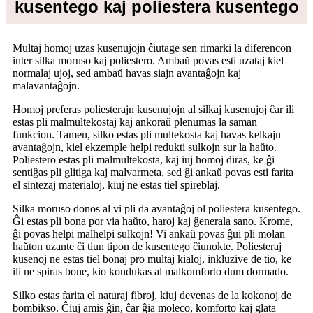
kusentego kaj poliestera kusentego
Multaj homoj uzas kusenujojn ĉiutage sen rimarki la diferencon
inter silka moruso kaj poliestero. Ambaŭ povas esti uzataj kiel
normalaj ujoj, sed ambaŭ havas siajn avantaĝojn kaj
malavantaĝojn.
Homoj preferas poliesterajn kusenujojn al silkaj kusenujoj ĉar ili
estas pli malmultekostaj kaj ankoraŭ plenumas la saman
funkcion. Tamen, silko estas pli multekosta kaj havas kelkajn
avantaĝojn, kiel ekzemple helpi redukti sulkojn sur la haŭto.
Poliestero estas pli malmultekosta, kaj iuj homoj diras, ke ĝi
sentiĝas pli glitiga kaj malvarmeta, sed ĝi ankaŭ povas esti farita
el sintezaj materialoj, kiuj ne estas tiel spireblaj.
Silka moruso donos al vi pli da avantaĝoj ol poliestera kusentego.
Ĝi estas pli bona por via haŭto, haroj kaj ĝenerala sano. Krome,
ĝi povas helpi malhelpi sulkojn! Vi ankaŭ povas ĝui pli molan
haŭton uzante ĉi tiun tipon de kusentego ĉiunokte. Poliesteraj
kusenoj ne estas tiel bonaj pro multaj kialoj, inkluzive de tio, ke
ili ne spiras bone, kio kondukas al malkomforto dum dormado.
Silko estas farita el naturaj fibroj, kiuj devenas de la kokonoj de
bombikso. Ĉiuj amis ĝin, ĉar ĝia moleco, komforto kaj glata