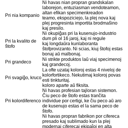
Ni havas nian propran grandskalan
laborejon, entuziasman vendoteamon,
altan efikan specimenkreadon
Pri nia kompanio
teamo, ekspoziciejo, la plej nova kaj
plej progresinta importita brodmaŝino
kaj presilo.
Ni okupiĝas pri la kusenujo-industrio
dum pli ol 16 jaroj, kaj ni regule
Pri la kvalito de
kaj longdaŭra kunlaboranta
ŝtofo
ŝtofprovizanto. Ni scias, kiuj ŝtofoj estas
bonaj aŭ malbonaj.
Ni strikte produktos laŭ viaj specimenoj
Pri grandeco
kaj grandecoj.
La ofte uzataj koloroj estas 4 niveloj de
kolorfortikeco. Nekutimaj koloroj povas
Pri svagiĝo, kruco
esti tinkturitaj.
koloro aparte aŭ fiksita.
Ni havas profesian tajloran sistemon.
Ĉiu peco de ŝtofo estas tranĉita
Pri kolordiferenco
individue por certigi, ke ĉiu peco aŭ aro
de kusenujo estas el la sama peco de
ŝtofo.
Ni havas propran fabrikon por cifereca
presado kaj sublimado kun la plej
modernaj ciferecaj ekipaĵoj en alta