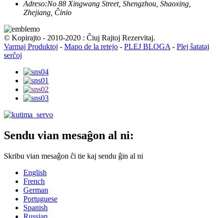
Adreso:
No 88 Xingwang Street, Shengzhou, Shaoxing,
Zhejiang, Ĉinio
© Kopirajto - 2010-2020 : Ĉiuj Rajtoj Rezervitaj.
Varmaj Produktoj
-
Mapo de la retejo
-
PLEJ BLOGA
-
Plej ŝatataj
serĉoj
Sendu vian mesaĝon al ni:
Skribu vian mesaĝon ĉi tie kaj sendu ĝin al ni
English
French
German
Portuguese
Spanish
Russian