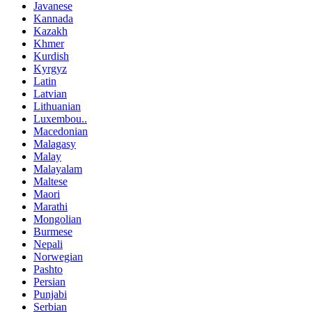
Javanese
Kannada
Kazakh
Khmer
Kurdish
Kyrgyz
Latin
Latvian
Lithuanian
Luxembou..
Macedonian
Malagasy
Malay
Malayalam
Maltese
Maori
Marathi
Mongolian
Burmese
Nepali
Norwegian
Pashto
Persian
Punjabi
Serbian