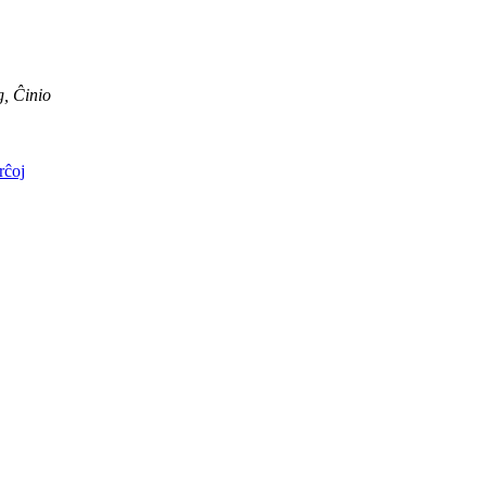
, Ĉinio
erĉoj