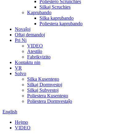
Poliestero Scrunchies
Silkaj Scruchies
Kaprubando
Silka kaprubando
Poliestera kaprubando
Novaĵoj
Oftaj demandoj
Pri Ni
VIDEO
Atestilo
Fabrikvizito
Kontaktu nin
VR
Solvo
Silka Kusentego
Silkaj Dormvestoj
Silkaj Subvestoj
Poliestera Kusentego
Poliestera Dormvestaĵo
English
Hejmo
VIDEO