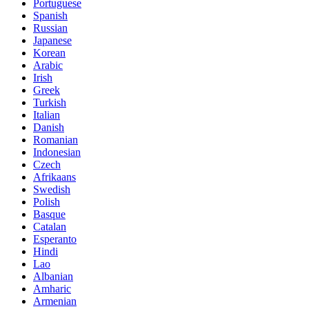
Portuguese
Spanish
Russian
Japanese
Korean
Arabic
Irish
Greek
Turkish
Italian
Danish
Romanian
Indonesian
Czech
Afrikaans
Swedish
Polish
Basque
Catalan
Esperanto
Hindi
Lao
Albanian
Amharic
Armenian