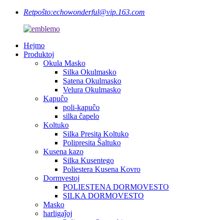
Retpoŝto:
echowonderful@vip.163.com
Hejmo
Produktoj
Okula Masko
Silka Okulmasko
Satena Okulmasko
Velura Okulmasko
Kapuĉo
poli-kapuĉo
silka ĉapelo
Koltuko
Silka Presita Koltuko
Polipresita Ŝaltuko
Kusena kazo
Silka Kusentego
Poliestera Kusena Kovro
Dormvestoj
POLIESTENA DORMOVESTO
SILKA DORMOVESTO
Masko
harligaĵoj