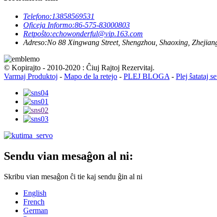
Telefono:
13858569531
Oficeja Informo:
86-575-83000803
Retpoŝto:
echowonderful@vip.163.com
Adreso:
No 88 Xingwang Street, Shengzhou, Shaoxing, Zhejiang
© Kopirajto - 2010-2020 : Ĉiuj Rajtoj Rezervitaj.
Varmaj Produktoj
-
Mapo de la retejo
-
PLEJ BLOGA
-
Plej ŝatataj s
Sendu vian mesaĝon al ni:
Skribu vian mesaĝon ĉi tie kaj sendu ĝin al ni
English
French
German