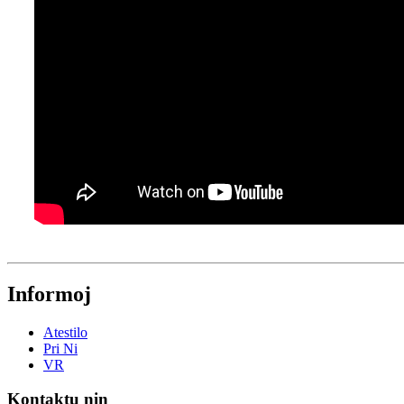
Informoj
Atestilo
Pri Ni
VR
Kontaktu nin