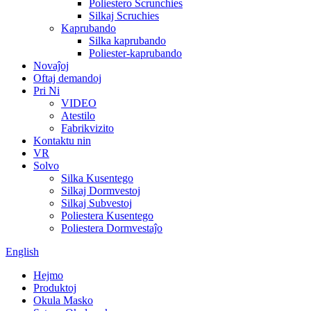
Poliestero Scrunchies
Silkaj Scruchies
Kaprubando
Silka kaprubando
Poliester-kaprubando
Novaĵoj
Oftaj demandoj
Pri Ni
VIDEO
Atestilo
Fabrikvizito
Kontaktu nin
VR
Solvo
Silka Kusentego
Silkaj Dormvestoj
Silkaj Subvestoj
Poliestera Kusentego
Poliestera Dormvestaĵo
English
Hejmo
Produktoj
Okula Masko