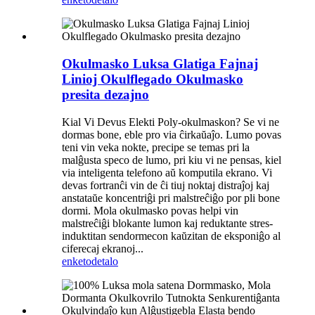
Okulmasko Luksa Glatiga Fajnaj
Linioj Okulflegado Okulmasko
presita dezajno
Kial Vi Devus Elekti Poly-okulmaskon? Se vi ne
dormas bone, eble pro via ĉirkaŭaĵo. Lumo povas
teni vin veka nokte, precipe se temas pri la
malĝusta speco de lumo, pri kiu vi ne pensas, kiel
via inteligenta telefono aŭ komputila ekrano. Vi
devas fortranĉi vin de ĉi tiuj noktaj distraĵoj kaj
anstataŭe koncentriĝi pri malstreĉiĝo por pli bone
dormi. Mola okulmasko povas helpi vin
malstreĉiĝi blokante lumon kaj reduktante stres-
induktitan sendormecon kaŭzitan de eksponiĝo al
ciferecaj ekranoj...
enketo
detalo