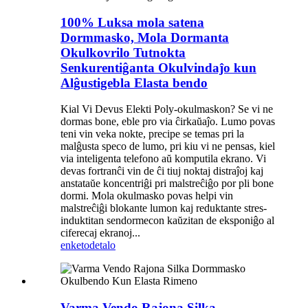
100% Luksa mola satena
Dormmasko, Mola Dormanta
Okulkovrilo Tutnokta
Senkurentiĝanta Okulvindaĵo kun
Alĝustigebla Elasta bendo
Kial Vi Devus Elekti Poly-okulmaskon? Se vi ne
dormas bone, eble pro via ĉirkaŭaĵo. Lumo povas
teni vin veka nokte, precipe se temas pri la
malĝusta speco de lumo, pri kiu vi ne pensas, kiel
via inteligenta telefono aŭ komputila ekrano. Vi
devas fortranĉi vin de ĉi tiuj noktaj distraĵoj kaj
anstataŭe koncentriĝi pri malstreĉiĝo por pli bone
dormi. Mola okulmasko povas helpi vin
malstreĉiĝi blokante lumon kaj reduktante stres-
induktitan sendormecon kaŭzitan de eksponiĝo al
ciferecaj ekranoj...
enketo
detalo
Varma Vendo Rajona Silka