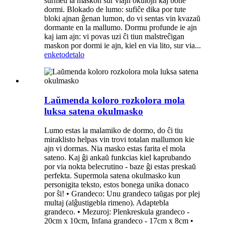
surmeti la maskon sur viajn okulojn kaj bone
dormi. Blokado de lumo: sufiĉe dika por tute
bloki ajnan ĝenan lumon, do vi sentas vin kvazaŭ
dormante en la mallumo. Dormu profunde ie ajn
kaj iam ajn: vi povas uzi ĉi tiun malstreĉigan
maskon por dormi ie ​​ajn, kiel en via lito, sur via...
enketo
detalo
Laŭmenda koloro rozkolora mola
luksa satena okulmasko
Lumo estas la malamiko de dormo, do ĉi tiu
miraklisto helpas vin trovi totalan mallumon kie
ajn vi dormas. Nia masko estas farita el mola
sateno. Kaj ĝi ankaŭ funkcias kiel kaprubando
por via nokta belecrutino - baze ĝi estas preskaŭ
perfekta. Supermola satena okulmasko kun
personigita teksto, estos bonega unika donaco
por ŝi! • Grandeco: Unu grandeco taŭgas por plej
multaj (alĝustigebla rimeno). Adaptebla
grandeco. • Mezuroj: Plenkreskula grandeco -
20cm x 10cm, Infana grandeco - 17cm x 8cm •