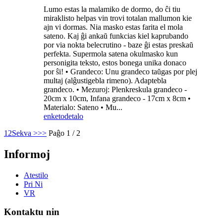
Lumo estas la malamiko de dormo, do ĉi tiu
miraklisto helpas vin trovi totalan mallumon kie
ajn vi dormas. Nia masko estas farita el mola
sateno. Kaj ĝi ankaŭ funkcias kiel kaprubando
por via nokta belecrutino - baze ĝi estas preskaŭ
perfekta. Supermola satena okulmasko kun
personigita teksto, estos bonega unika donaco
por ŝi! • Grandeco: Unu grandeco taŭgas por plej
multaj (alĝustigebla rimeno). Adaptebla
grandeco. • Mezuroj: Plenkreskula grandeco -
20cm x 10cm, Infana grandeco - 17cm x 8cm •
Materialo: Sateno • Mu...
enketo
detalo
1
2
Sekva >
>>
Paĝo 1 / 2
Informoj
Atestilo
Pri Ni
VR
Kontaktu nin