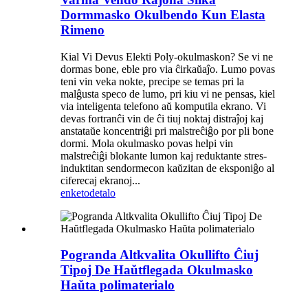
Dormmasko Okulbendo Kun Elasta
Rimeno
Kial Vi Devus Elekti Poly-okulmaskon? Se vi ne
dormas bone, eble pro via ĉirkaŭaĵo. Lumo povas
teni vin veka nokte, precipe se temas pri la
malĝusta speco de lumo, pri kiu vi ne pensas, kiel
via inteligenta telefono aŭ komputila ekrano. Vi
devas fortranĉi vin de ĉi tiuj noktaj distraĵoj kaj
anstataŭe koncentriĝi pri malstreĉiĝo por pli bone
dormi. Mola okulmasko povas helpi vin
malstreĉiĝi blokante lumon kaj reduktante stres-
induktitan sendormecon kaŭzitan de eksponiĝo al
ciferecaj ekranoj...
enketo
detalo
Pogranda Altkvalita Okullifto Ĉiuj
Tipoj De Haŭtflegada Okulmasko
Haŭta polimaterialo