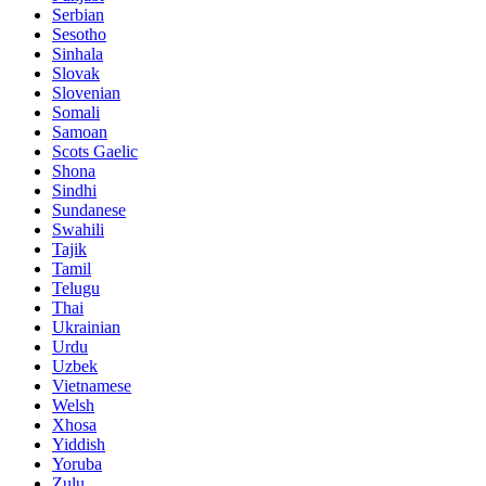
Serbian
Sesotho
Sinhala
Slovak
Slovenian
Somali
Samoan
Scots Gaelic
Shona
Sindhi
Sundanese
Swahili
Tajik
Tamil
Telugu
Thai
Ukrainian
Urdu
Uzbek
Vietnamese
Welsh
Xhosa
Yiddish
Yoruba
Zulu