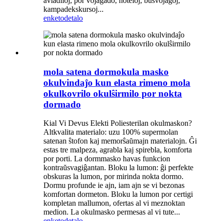
aviadiloj, por vojaĝado, hoteloj, busvojaĝoj,
kampadekskursoj...
enketo
detalo
mola satena dormokula masko
okulvindaĵo kun elasta rimeno mola
okulkovrilo okulŝirmilo por nokta
dormado
Kial Vi Devus Elekti Poliesterilan okulmaskon?
Altkvalita materialo: uzu 100% supermolan
satenan ŝtofon kaj memorŝaŭmajn materialojn. Ĝi
estas tre malpeza, agrabla kaj spirebla, komforta
por porti. La dormmasko havas funkcion
kontraŭsvagiĝantan. Bloku la lumon: ĝi perfekte
obskuras la lumon, por mirinda nokta dormo.
Dormu profunde ie ajn, iam ajn se vi bezonas
komfortan dormeton. Bloku la lumon por certigi
kompletan mallumon, ofertas al vi meznoktan
medion. La okulmasko permesas al vi tute...
enketo
detalo