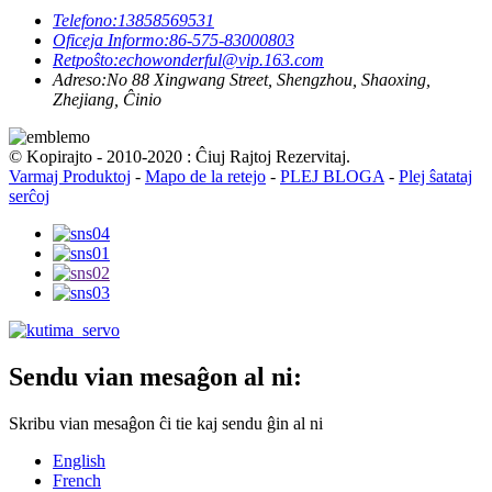
Telefono:
13858569531
Oficeja Informo:
86-575-83000803
Retpoŝto:
echowonderful@vip.163.com
Adreso:
No 88 Xingwang Street, Shengzhou, Shaoxing,
Zhejiang, Ĉinio
© Kopirajto - 2010-2020 : Ĉiuj Rajtoj Rezervitaj.
Varmaj Produktoj
-
Mapo de la retejo
-
PLEJ BLOGA
-
Plej ŝatataj
serĉoj
Sendu vian mesaĝon al ni:
Skribu vian mesaĝon ĉi tie kaj sendu ĝin al ni
English
French