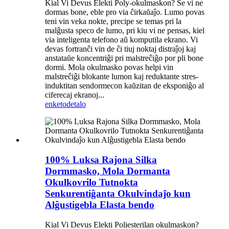
Kial Vi Devus Elekti Poly-okulmaskon? Se vi ne
dormas bone, eble pro via ĉirkaŭaĵo. Lumo povas
teni vin veka nokte, precipe se temas pri la
malĝusta speco de lumo, pri kiu vi ne pensas, kiel
via inteligenta telefono aŭ komputila ekrano. Vi
devas fortranĉi vin de ĉi tiuj noktaj distraĵoj kaj
anstataŭe koncentriĝi pri malstreĉiĝo por pli bone
dormi. Mola okulmasko povas helpi vin
malstreĉiĝi blokante lumon kaj reduktante stres-
induktitan sendormecon kaŭzitan de eksponiĝo al
ciferecaj ekranoj...
enketo
detalo
100% Luksa Rajona Silka
Dormmasko, Mola Dormanta
Okulkovrilo Tutnokta
Senkurentiĝanta Okulvindaĵo kun
Alĝustigebla Elasta bendo
Kial Vi Devus Elekti Poliesterilan okulmaskon?