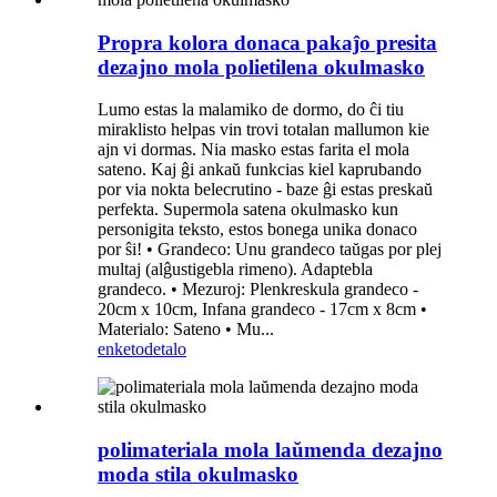
Propra kolora donaca pakaĵo presita
dezajno mola polietilena okulmasko
Lumo estas la malamiko de dormo, do ĉi tiu
miraklisto helpas vin trovi totalan mallumon kie
ajn vi dormas. Nia masko estas farita el mola
sateno. Kaj ĝi ankaŭ funkcias kiel kaprubando
por via nokta belecrutino - baze ĝi estas preskaŭ
perfekta. Supermola satena okulmasko kun
personigita teksto, estos bonega unika donaco
por ŝi! • Grandeco: Unu grandeco taŭgas por plej
multaj (alĝustigebla rimeno). Adaptebla
grandeco. • Mezuroj: Plenkreskula grandeco -
20cm x 10cm, Infana grandeco - 17cm x 8cm •
Materialo: Sateno • Mu...
enketo
detalo
polimateriala mola laŭmenda dezajno
moda stila okulmasko