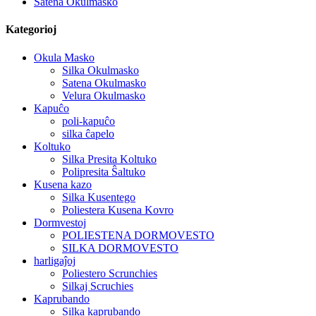
Satena Okulmasko
Kategorioj
Okula Masko
Silka Okulmasko
Satena Okulmasko
Velura Okulmasko
Kapuĉo
poli-kapuĉo
silka ĉapelo
Koltuko
Silka Presita Koltuko
Polipresita Ŝaltuko
Kusena kazo
Silka Kusentego
Poliestera Kusena Kovro
Dormvestoj
POLIESTENA DORMOVESTO
SILKA DORMOVESTO
harligaĵoj
Poliestero Scrunchies
Silkaj Scruchies
Kaprubando
Silka kaprubando