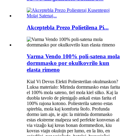
Akceptebla Prezo Polietilena Pi...
Varma Vendo 100% poli-satena mola
dormmasko por okulkovrilo kun
elasta rimeno
Kial Vi Devus Elekti Poliesterilan okulmaskon?
Luksa materialo: Mirinda dormmasko estas farita
el 100% mola sateno, tiel mola kiel silko. Kaj la
duobla tavolo de plenigaĵo ankaŭ estas farita el
100% rajona kotono. Poliesterila sateno estas
spirebla, mola kaj komforta ŝtofo. Profunda
dormo iam ajn, ie ajn: la mirinda dormmasko
estas ekstreme malpeza sed perfekte konvenas al
via vizaĝo kaj kreas bonan dormmedion, kiu
kovras viajn okulojn per lumo, en la lito, en