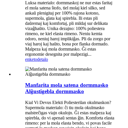
Luksa materialo: dormmaskoj ne nur estas faritaj
el mola satena ŝtofo, tiel molaj kiel silko, sed
ankaŭ plenigitaj per 100% rajona kotono,
supermola, glata kaj spirebla. Ili estas pli
daŭremaj kaj komfortaj, pli mildaj sur delikata
vizaĝhaŭto. Unika dezajno: 100% poliestera
rimeno, ne kiel elasta rimeno. Neniu kemia
odoro, neniuj haroj implikiĝas. Pli da zorgo por
viaj haroj kaj haŭto, bona por flanka dormado.
Malpeza kaj mola dormmasko. Ĝi estas
ergonomie desegnita por malpezigi...
enketo
detalo
Manfarita mola satena dormmasko
Alĝustigebla dormmasko
Kial Vi Devus Elekti Poliesterilan okulmaskon?
Supermola materialo: ĉi tiu mola okulmasko
malstreĉigas viajn okulojn. Ĝi estas malpeza kaj
spirebla, do vi apenaŭ sentas ĝin. Komforta elasta
rimeno: per la mola elasta bendo, vi povas facile