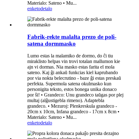
Materialo: Sateno • Mu...
enketo
detalo
Fabrik-rekte malalta prezo de poli-
satena dormmasko
Lumo estas la malamiko de dormo, do ĉi tiu
miraklisto helpas vin trovi totalan mallumon kie
ajn vi dormas. Nia masko estas farita el mola
sateno. Kaj ĝi ankaŭ funkcias kiel kaprubando
por via nokta belecrutino - baze ĝi estas preskaŭ
perfekta. Supermola satena okulmasko kun
personigita teksto, estos bonega unika donaco
por ŝi! • Grandeco: Unu grandeco taŭgas por plej
multaj (alĝustigebla rimeno). Adaptebla
grandeco. • Mezuroj: Plenkreskula grandeco -
20cm x 10cm, Infana grandeco - 17cm x 8cm •
Materialo: Sateno • Mu...
enketo
detalo