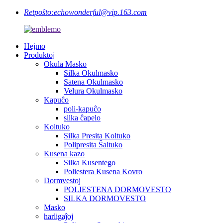
Retpoŝto:
echowonderful@vip.163.com
Hejmo
Produktoj
Okula Masko
Silka Okulmasko
Satena Okulmasko
Velura Okulmasko
Kapuĉo
poli-kapuĉo
silka ĉapelo
Koltuko
Silka Presita Koltuko
Polipresita Ŝaltuko
Kusena kazo
Silka Kusentego
Poliestera Kusena Kovro
Dormvestoj
POLIESTENA DORMOVESTO
SILKA DORMOVESTO
Masko
harligaĵoj