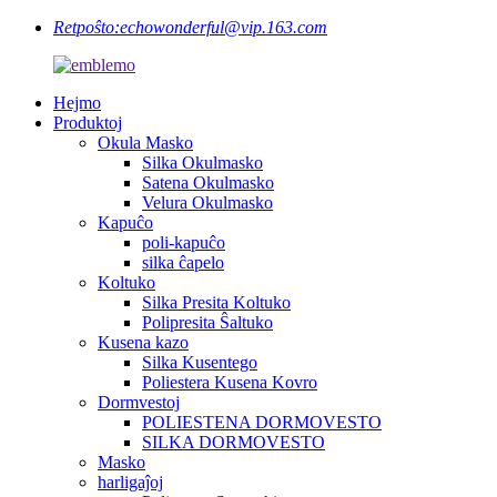
Retpoŝto:
echowonderful@vip.163.com
Hejmo
Produktoj
Okula Masko
Silka Okulmasko
Satena Okulmasko
Velura Okulmasko
Kapuĉo
poli-kapuĉo
silka ĉapelo
Koltuko
Silka Presita Koltuko
Polipresita Ŝaltuko
Kusena kazo
Silka Kusentego
Poliestera Kusena Kovro
Dormvestoj
POLIESTENA DORMOVESTO
SILKA DORMOVESTO
Masko
harligaĵoj