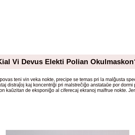
Kial Vi Devus Elekti Polian Okulmaskon
ovas teni vin veka nokte, precipe se temas pri la malĝusta speco
oktaj distraĵoj kaj koncentriĝi pri malstreĉiĝo anstataŭe por dorm
n kaŭzitan de eksponiĝo al ciferecaj ekranoj malfrue nokte. Je