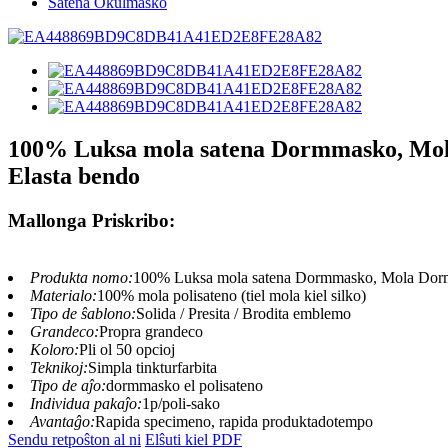
Satena Okulmasko
100% Luksa mola satena Dormmasko, Mola
Elasta bendo
Mallonga Priskribo:
Produkta nomo:
100% Luksa mola satena Dormmasko, Mola Dorman
Materialo:
100% mola polisateno (tiel mola kiel silko)
Tipo de ŝablono:
Solida / Presita / Brodita emblemo
Grandeco:
Propra grandeco
Koloro:
Pli ol 50 opcioj
Teknikoj:
Simpla tinkturfarbita
Tipo de aĵo:
dormmasko el polisateno
Individua pakaĵo:
1p/poli-sako
Avantaĝo:
Rapida specimeno, rapida produktadotempo
Sendu retpoŝton al ni
Elŝuti kiel PDF