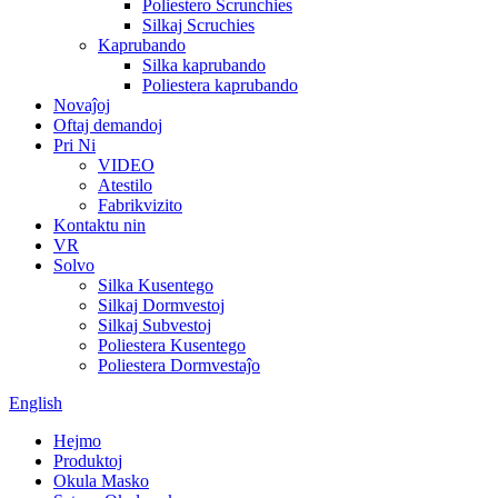
Poliestero Scrunchies
Silkaj Scruchies
Kaprubando
Silka kaprubando
Poliestera kaprubando
Novaĵoj
Oftaj demandoj
Pri Ni
VIDEO
Atestilo
Fabrikvizito
Kontaktu nin
VR
Solvo
Silka Kusentego
Silkaj Dormvestoj
Silkaj Subvestoj
Poliestera Kusentego
Poliestera Dormvestaĵo
English
Hejmo
Produktoj
Okula Masko