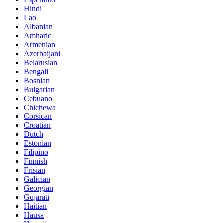
Hindi
Lao
Albanian
Amharic
Armenian
Azerbaijani
Belarusian
Bengali
Bosnian
Bulgarian
Cebuano
Chichewa
Corsican
Croatian
Dutch
Estonian
Filipino
Finnish
Frisian
Galician
Georgian
Gujarati
Haitian
Hausa