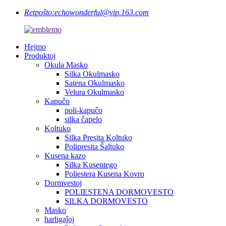
Retpoŝto:
echowonderful@vip.163.com
Hejmo
Produktoj
Okula Masko
Silka Okulmasko
Satena Okulmasko
Velura Okulmasko
Kapuĉo
poli-kapuĉo
silka ĉapelo
Koltuko
Silka Presita Koltuko
Polipresita Ŝaltuko
Kusena kazo
Silka Kusentego
Poliestera Kusena Kovro
Dormvestoj
POLIESTENA DORMOVESTO
SILKA DORMOVESTO
Masko
harligaĵoj