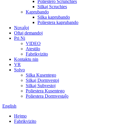
Poliestero Scrunchies
Silkaj Scruchies
Kaprubando
Silka kaprubando
Poliestera kaprubando
Novaĵoj
Oftaj demandoj
Pri Ni
VIDEO
Atestilo
Fabrikvizito
Kontaktu nin
VR
Solvo
Silka Kusentego
Silkaj Dormvestoj
Silkaj Subvestoj
Poliestera Kusentego
Poliestera Dormvestaĵo
English
Hejmo
Fabrikvizito