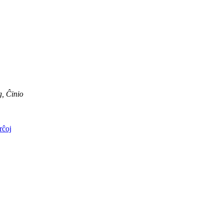
, Ĉinio
erĉoj