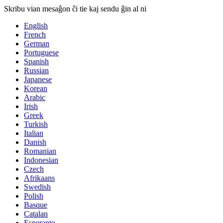
Skribu vian mesaĝon ĉi tie kaj sendu ĝin al ni
English
French
German
Portuguese
Spanish
Russian
Japanese
Korean
Arabic
Irish
Greek
Turkish
Italian
Danish
Romanian
Indonesian
Czech
Afrikaans
Swedish
Polish
Basque
Catalan
Esperanto