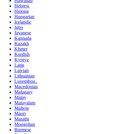
Hawaiian
Hebrew
Hmong
Hungarian
Icelandic
Igbo
Javanese
Kannada
Kazakh
Khmer
Kurdish
Kyrgyz
Latin
Latvian
Lithuanian
Luxembou..
Macedonian
Malagasy
Malay
Malayalam
Maltese
Maori
Marathi
Mongolian
Burmese