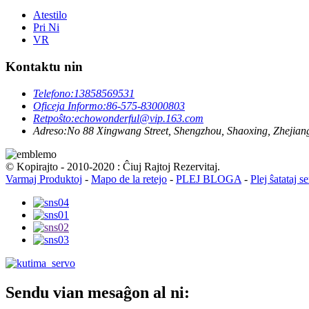
Atestilo
Pri Ni
VR
Kontaktu nin
Telefono:
13858569531
Oficeja Informo:
86-575-83000803
Retpoŝto:
echowonderful@vip.163.com
Adreso:
No 88 Xingwang Street, Shengzhou, Shaoxing, Zhejiang
© Kopirajto - 2010-2020 : Ĉiuj Rajtoj Rezervitaj.
Varmaj Produktoj
-
Mapo de la retejo
-
PLEJ BLOGA
-
Plej ŝatataj s
Sendu vian mesaĝon al ni: