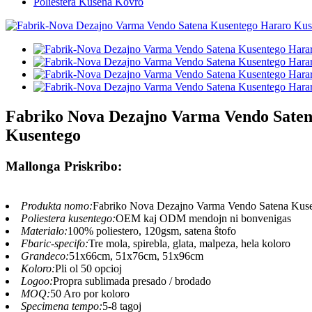
Poliestera Kusena Kovro
Fabriko Nova Dezajno Varma Vendo Sate
Kusentego
Mallonga Priskribo:
Produkta nomo:
Fabriko Nova Dezajno Varma Vendo Satena Kus
Poliestera kusentego:
OEM kaj ODM mendojn ni bonvenigas
Materialo:
100% poliestero, 120gsm, satena ŝtofo
Fbaric-specifo:
Tre mola, spirebla, glata, malpeza, hela koloro
Grandeco:
51x66cm, 51x76cm, 51x96cm
Koloro:
Pli ol 50 opcioj
Logoo:
Propra sublimada presado / brodado
MOQ:
50 Aro por koloro
Specimena tempo:
5-8 tagoj