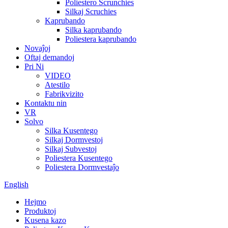
Poliestero Scrunchies
Silkaj Scruchies
Kaprubando
Silka kaprubando
Poliestera kaprubando
Novaĵoj
Oftaj demandoj
Pri Ni
VIDEO
Atestilo
Fabrikvizito
Kontaktu nin
VR
Solvo
Silka Kusentego
Silkaj Dormvestoj
Silkaj Subvestoj
Poliestera Kusentego
Poliestera Dormvestaĵo
English
Hejmo
Produktoj
Kusena kazo