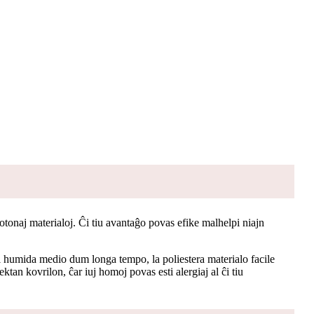
kotonaj materialoj. Ĉi tiu avantaĝo povas efike malhelpi niajn
 al humida medio dum longa tempo, la poliestera materialo facile
ktan kovrilon, ĉar iuj homoj povas esti alergiaj al ĉi tiu