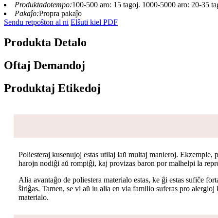
Produktadotempo:
100-500 aro: 15 tagoj. 1000-5000 aro: 20-35 ta
Pakaĵo:
Propra pakaĵo
Sendu retpoŝton al ni
Elŝuti kiel PDF
Produkta Detalo
Oftaj Demandoj
Produktaj Etikedoj
Poliesteraj kusenujoj estas utilaj laŭ multaj manieroj. Ekzemple, p
harojn nodiĝi aŭ rompiĝi, kaj provizas baron por malhelpi la rep
Alia avantaĝo de poliestera materialo estas, ke ĝi estas sufiĉe fo
ŝiriĝas. Tamen, se vi aŭ iu alia en via familio suferas pro alergioj
materialo.