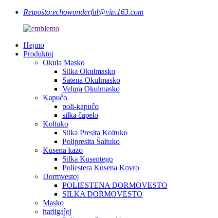
Retpoŝto:
echowonderful@vip.163.com
Hejmo
Produktoj
Okula Masko
Silka Okulmasko
Satena Okulmasko
Velura Okulmasko
Kapuĉo
poli-kapuĉo
silka ĉapelo
Koltuko
Silka Presita Koltuko
Polipresita Ŝaltuko
Kusena kazo
Silka Kusentego
Poliestera Kusena Kovro
Dormvestoj
POLIESTENA DORMOVESTO
SILKA DORMOVESTO
Masko
harligaĵoj