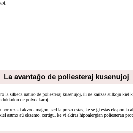
goj.
La avantaĝo de poliesteraj kusenujoj
ro la silkeca naturo de poliesteraj kusenujoj, ili ne kaŭzas sulkojn kiel 
roduktadon de polvoakaroj.
rta por rezisti akvodamaĝon, sed la prezo estas, ke se ĝi estas eksponita
 kiel astmo aŭ ekzemo, certigu, ke vi akiras hipoalergian poliesteran prote