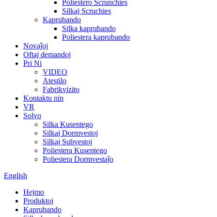
Poliestero Scrunchies
Silkaj Scruchies
Kaprubando
Silka kaprubando
Poliestera kaprubando
Novaĵoj
Oftaj demandoj
Pri Ni
VIDEO
Atestilo
Fabrikvizito
Kontaktu nin
VR
Solvo
Silka Kusentego
Silkaj Dormvestoj
Silkaj Subvestoj
Poliestera Kusentego
Poliestera Dormvestaĵo
English
Hejmo
Produktoj
Kaprubando