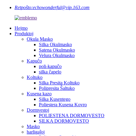
Retpoŝto:
echowonderful@vip.163.com
Hejmo
Produktoj
Okula Masko
Silka Okulmasko
Satena Okulmasko
Velura Okulmasko
Kapuĉo
poli-kapuĉo
silka ĉapelo
Koltuko
Silka Presita Koltuko
Polipresita Ŝaltuko
Kusena kazo
Silka Kusentego
Poliestera Kusena Kovro
Dormvestoj
POLIESTENA DORMOVESTO
SILKA DORMOVESTO
Masko
harligaĵoj