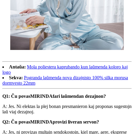
Antaŭa:
Mola poliestera kaprubando kun laŭmenda koloro kaj
logo
Sekva:
Pogranda laŭmenda nova dizajnisto 100% silka morusa
dormvesto 22mm
Q1: Ĉu povas
MIRINDA
fari laŭmendan dezajnon?
A: Jes. Ni elektas la plej bonan presmanieron kaj proponas sugestojn
laŭ viaj dezajnoj.
Q2: Ĉu povas
MIRINDA
provizi liveran servon?
A: Jes, ni provizas multajn sendokostojn, kiel mare, aere, eksprese