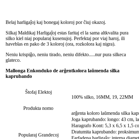
Belaj harligaĵoj kaj bonegaj koloroj por ĉiuj okazoj.
Silkaj Maldikaj Harligaĵoj estas faritaj el la sama altkvalita pura
silko kiel niaj popularaj kusenujoj. Perfektaj por viaj haroj, ili
haveblas en pako de 3 koloroj (ora, rozkolora kaj nigra).
Neniu krispiĝo, neniu tirado, neniu difekto.....nur pura silkeca
glateco.
Mallonga Enkonduko de arĝentkolora laŭmenda silka
kaprubando
Ŝtofaj Elektoj
100% silko, 16MM, 19, 22MM
Produkta nomo
arĝenta koloro laŭmenda silka ka
Joga kaprubando: longo: 43 cm, la
Haragrafo Kont: 5,3 x 6,5 x 1,5 col
Dratumita kaprubando: proksimume
Popularaj Grandecoj
Farfadena harligaĵo: interna diamet