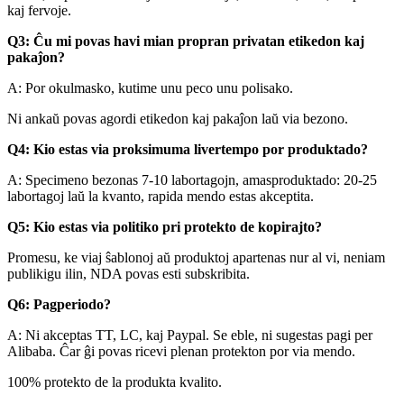
kaj fervoje.
Q3: Ĉu mi povas havi mian propran privatan etikedon kaj
pakaĵon?
A: Por okulmasko, kutime unu peco unu polisako.
Ni ankaŭ povas agordi etikedon kaj pakaĵon laŭ via bezono.
Q4: Kio estas via proksimuma livertempo por produktado?
A: Specimeno bezonas 7-10 labortagojn, amasproduktado: 20-25
labortagoj laŭ la kvanto, rapida mendo estas akceptita.
Q5: Kio estas via politiko pri protekto de kopirajto?
Promesu, ke viaj ŝablonoj aŭ produktoj apartenas nur al vi, neniam
publikigu ilin, NDA povas esti subskribita.
Q6: Pagperiodo?
A: Ni akceptas TT, LC, kaj Paypal. Se eble, ni sugestas pagi per
Alibaba. Ĉar ĝi povas ricevi plenan protekton por via mendo.
100% protekto de la produkta kvalito.