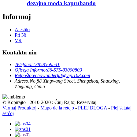
dezajno moda kaprubando
Informoj
Atestilo
Pri Ni
VR
Kontaktu nin
Telefono:
13858569531
Oficeja Informo:
86-575-83000803
Retpoŝto:
echowonderful@vip.163.com
Adreso:
No 88 Xingwang Street, Shengzhou, Shaoxing,
Zhejiang, Ĉinio
© Kopirajto - 2010-2020 : Ĉiuj Rajtoj Rezervitaj.
Varmaj Produktoj
-
Mapo de la retejo
-
PLEJ BLOGA
-
Plej ŝatataj
serĉoj