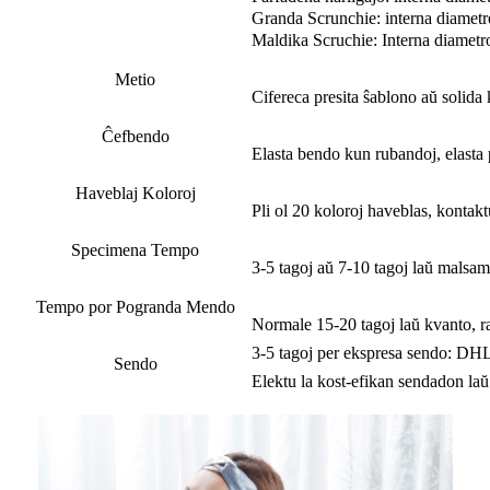
Granda Scrunchie: interna diametro 
Maldika Scruchie: Interna diametro
Metio
Cifereca presita ŝablono aŭ solida 
Ĉefbendo
Elasta bendo kun rubandoj, elasta p
Haveblaj Koloroj
Pli ol 20 koloroj haveblas, kontak
Specimena Tempo
3-5 tagoj aŭ 7-10 tagoj laŭ malsam
Tempo por Pogranda Mendo
Normale 15-20 tagoj laŭ kvanto, r
3-5 tagoj per ekspresa sendo: DHL
Sendo
Elektu la kost-efikan sendadon la