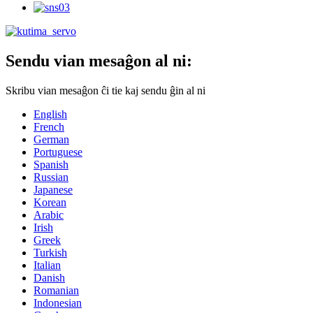
Sendu vian mesaĝon al ni:
Skribu vian mesaĝon ĉi tie kaj sendu ĝin al ni
English
French
German
Portuguese
Spanish
Russian
Japanese
Korean
Arabic
Irish
Greek
Turkish
Italian
Danish
Romanian
Indonesian