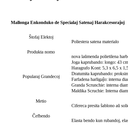
Mallonga Enkonduko de Specialaj Satenaj Harakcesoraĵoj
Ŝtofaj Elektoj
Poliestera satena materialo
Produkta nomo
nova laŭmenda polietilena har
Joga kaprubando: longo: 43 cm,
Haragrafo Kont: 5,3 x 6,5 x 1,5 
Dratumita kaprubando: proksim
Popularaj Grandecoj
Farfadena harligaĵo: interna di
Granda Scrunchie: interna diamet
Maldika Scruchie: Interna diam
Metio
Cifereca presita ŝablono aŭ sol
Ĉefbendo
Elasta bendo kun rubandoj, elast