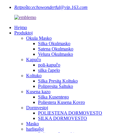
Retpoŝto:
echowonderful@vip.163.com
Hejmo
Produktoj
Okula Masko
Silka Okulmasko
Satena Okulmasko
Velura Okulmasko
Kapuĉo
poli-kapuĉo
silka ĉapelo
Koltuko
Silka Presita Koltuko
Polipresita Ŝaltuko
Kusena kazo
Silka Kusentego
Poliestera Kusena Kovro
Dormvestoj
POLIESTENA DORMOVESTO
SILKA DORMOVESTO
Masko
harligaĵoj