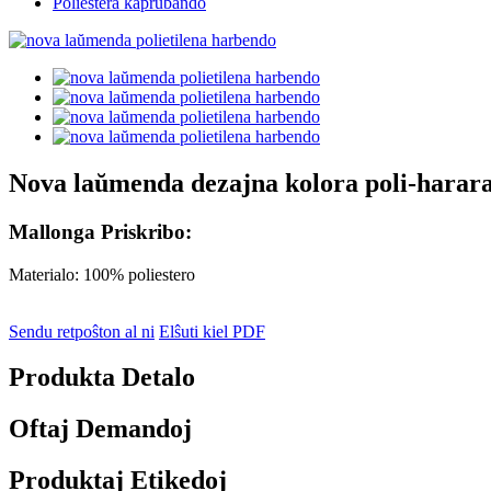
Poliestera kaprubando
Nova laŭmenda dezajna kolora poli-harar
Mallonga Priskribo:
Materialo: 100% poliestero
Sendu retpoŝton al ni
Elŝuti kiel PDF
Produkta Detalo
Oftaj Demandoj
Produktaj Etikedoj