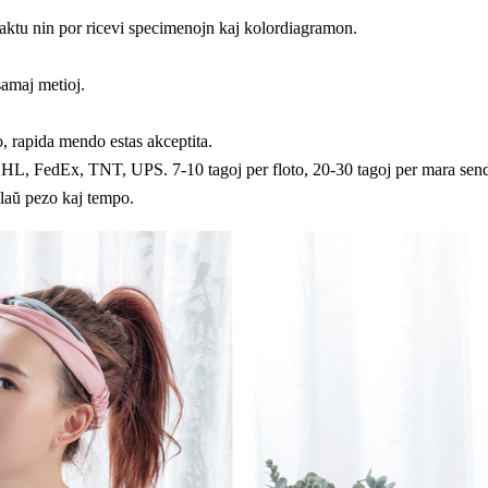
taktu nin por ricevi specimenojn kaj kolordiagramon.
samaj metioj.
, rapida mendo estas akceptita.
DHL, FedEx, TNT, UPS. 7-10 tagoj per floto, 20-30 tagoj per mara sen
 laŭ pezo kaj tempo.