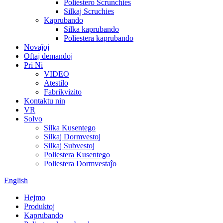
Poliestero Scrunchies
Silkaj Scruchies
Kaprubando
Silka kaprubando
Poliestera kaprubando
Novaĵoj
Oftaj demandoj
Pri Ni
VIDEO
Atestilo
Fabrikvizito
Kontaktu nin
VR
Solvo
Silka Kusentego
Silkaj Dormvestoj
Silkaj Subvestoj
Poliestera Kusentego
Poliestera Dormvestaĵo
English
Hejmo
Produktoj
Kaprubando